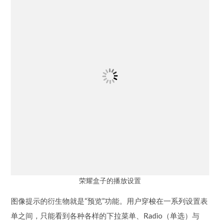
荣耀盒子的播放设置
图像提示的衍生物就是“预览”功能。用户穿梭在一系列设置表
单之间，只能看到各种各样的下拉菜单、Radio（单选）与
CheckBox（多选），但变更选项后，真正生效的位置却非常
遥远。在这种背景下，以可视化的方式告诉用户，你到底更
改了什么，就非常有意义了。