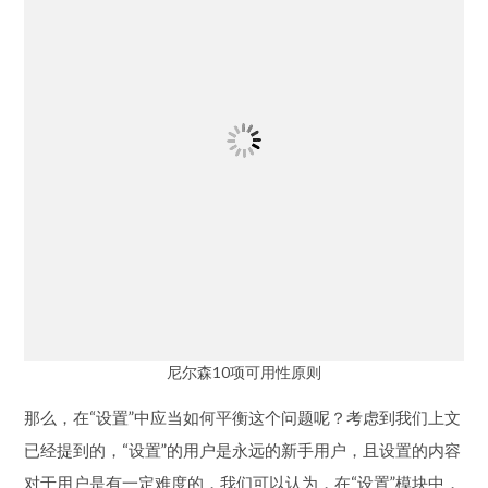
尼尔森10项可用性原则
那么，在“设置”中应当如何平衡这个问题呢？考虑到我们上文
已经提到的，“设置”的用户是永远的新手用户，且设置的内容
对于用户是有一定难度的，我们可以认为，在“设置”模块中，
说明与提示出现的概率要更高，远远高于产品的主体功能模
块（即那些用户可以在探索中获得乐趣、在反复使用中渐渐
熟悉的功能）。