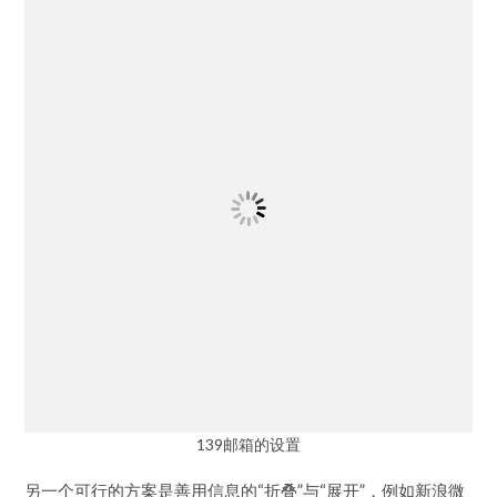
侧边导航优势非常明显。
139邮箱的设置
另一个可行的方案是善用信息的“折叠”与“展开”，例如新浪微
博的消息设置中，“@我的”、“评论”、“赞”、“私信”等不同的消
息类型都是折叠起来的，仅外显标题，只有当用户点击“编辑”
时，才会展开相应的区域。