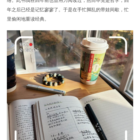
年之后已经是记忆寥寥了。于是在手忙脚乱的带娃间歇，忙
里偷闲地重读经典。